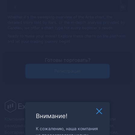
Whether it's the sweeping overview of the Area chart, the
detailed story told by Bars, or the in-depth analysis provided by
Candles, we offer a chart type for every beginner's needs.
Ready to make your move? Explore these charts on the platform
and let your trading journey begin!
Готовы торговать?
Регистрация
Внимание!
Компания не предоставляет услуги гражданам и/или
резидентам Австралии, Австрии, Беларуси, Бельгии,
К сожалению, наша компания
Болгарии, Канады, Хорватии, Республики Кипр, Чехии,