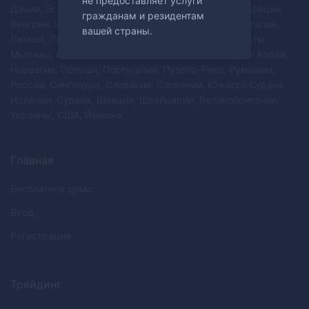
не предоставляет услуги
Дании, Эстонии, Финляндии, Франции, Германии, Греции,
гражданам и резидентам
Венгрии, Исландии, Ирана, Ирландии, Израиля, Италии,
вашей страны.
Латвии, Лихтенштейна, Литвы, Люксембурга, Мальты,
Мьянмы, Нидерландов, Новой Зеландии, Северной Кореи,
Норвегии, Польши, Португалии, Пуэрто-Рико, Румынии,
России, Сингапура, Словакии, Словении, Южного Судана,
Испании, Судана, Швеции, Швейцарии, Великобритании,
Украины, США, Йемена.
Главная
Бесплатное демо
Вход
Регистрация
Трейдинг