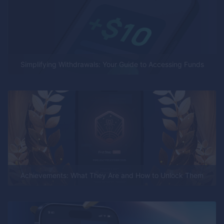
Simplifying Withdrawals: Your Guide to Accessing Funds
Achievements: What They Are and How to Unlock Them