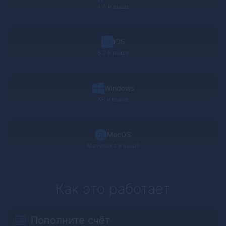
4.4 и выше
iOS
8.2 и выше
Windows
XP
и выше
MacOS
Mavericks
и выше
Как это работает
Пополните счёт